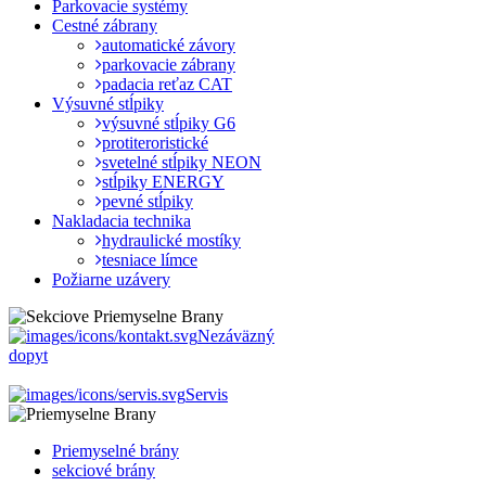
Parkovacie systémy
Cestné zábrany
automatické závory
parkovacie zábrany
padacia reťaz CAT
Výsuvné stĺpiky
výsuvné stĺpiky G6
protiteroristické
svetelné stĺpiky NEON
stĺpiky ENERGY
pevné stĺpiky
Nakladacia technika
hydraulické mostíky
tesniace límce
Požiarne uzávery
Nezáväzný
dopyt
Servis
Priemyselné brány
sekciové brány