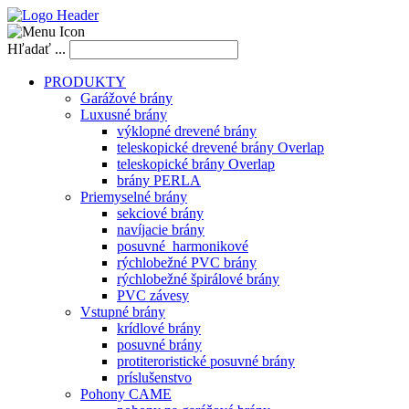
Hľadať ...
PRODUKTY
Garážové brány
Luxusné brány
výklopné drevené brány
teleskopické drevené brány Overlap
teleskopické brány Overlap
brány PERLA
Priemyselné brány
sekciové brány
navíjacie brány
posuvné_harmonikové
rýchlobežné PVC brány
rýchlobežné špirálové brány
PVC závesy
Vstupné brány
krídlové brány
posuvné brány
protiteroristické posuvné brány
príslušenstvo
Pohony CAME