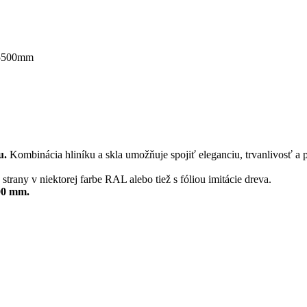
x5500mm
u.
Kombinácia hliníku a skla umožňuje spojiť eleganciu, trvanlivosť a 
trany v niektorej farbe RAL alebo tiež s fóliou imitácie dreva.
500 mm.