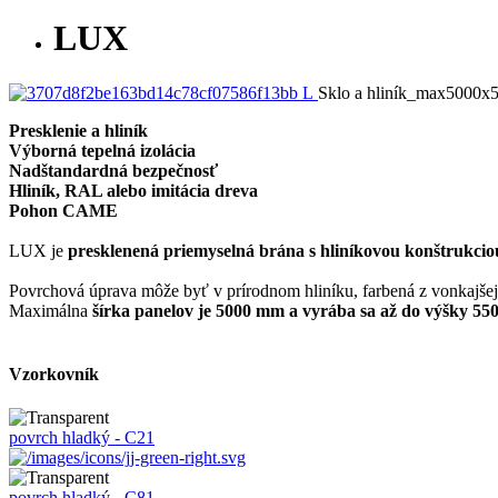
LUX
Sklo a hliník_max5000
Presklenie a hliník
Výborná tepelná izolácia
Nadštandardná bezpečnosť
Hliník, RAL alebo imitácia dreva
Pohon CAME
LUX je
presklenená priemyselná brána s hliníkovou konštrukcio
Povrchová úprava môže byť v prírodnom hliníku, farbená z vonkajšej s
Maximálna
šírka panelov je 5000 mm a vyrába sa až do výšky 5
Vzorkovník
povrch hladký - C21
povrch hladký - C81