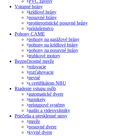
PVC závesy
Vstupné brány
krídlové brány
posuvné brány
protiteroristické posuvné brány
príslušenstvo
Pohony CAME
pohony na garážové brány
pohony na krídlové brány
pohony na posuvné brány
trubkové motory
Bezpečnostné mreže
rolovacie
rozťahovacie
pevné
s certifikátom NBU
Riadenie vstupu osôb
automatické dvere
turnikety
prístupové systémy
audio a videovrátniky
Priečelia a presklenné steny
mreže
posuvné dvere
kyvné dvere