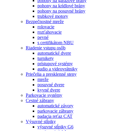
pohony na garážové brány
pohony na krídlové brány
pohony na posuvné brány
trubkové motory
Bezpečnostné mreže
rolovacie
rozťahovacie
pevné
s certifikátom NBU
Riadenie vstupu osôb
automatické dvere
turnikety
prístupové systémy
audio a videovrátniky
Priečelia a presklenné steny
mreže
posuvné dvere
kyvné dvere
Parkovacie systémy
Cestné zábrany
automatické závory
parkovacie zábrany
padacia reťaz CAT
Výsuvné stĺpiky
výsuvné stĺpiky G6