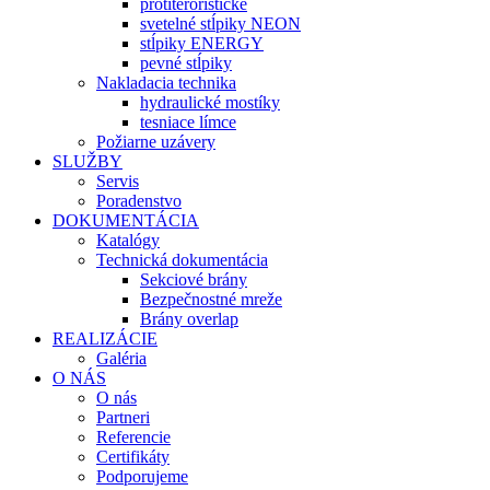
protiteroristické
svetelné stĺpiky NEON
stĺpiky ENERGY
pevné stĺpiky
Nakladacia technika
hydraulické mostíky
tesniace límce
Požiarne uzávery
SLUŽBY
Servis
Poradenstvo
DOKUMENTÁCIA
Katalógy
Technická dokumentácia
Sekciové brány
Bezpečnostné mreže
Brány overlap
REALIZÁCIE
Galéria
O NÁS
O nás
Partneri
Referencie
Certifikáty
Podporujeme