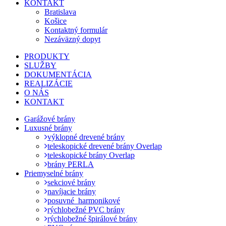
KONTAKT
Bratislava
Košice
Kontaktný formulár
Nezáväzný dopyt
PRODUKTY
SLUŽBY
DOKUMENTÁCIA
REALIZÁCIE
O NÁS
KONTAKT
Garážové brány
Luxusné brány
výklopné drevené brány
teleskopické drevené brány Overlap
teleskopické brány Overlap
brány PERLA
Priemyselné brány
sekciové brány
navíjacie brány
posuvné_harmonikové
rýchlobežné PVC brány
rýchlobežné špirálové brány