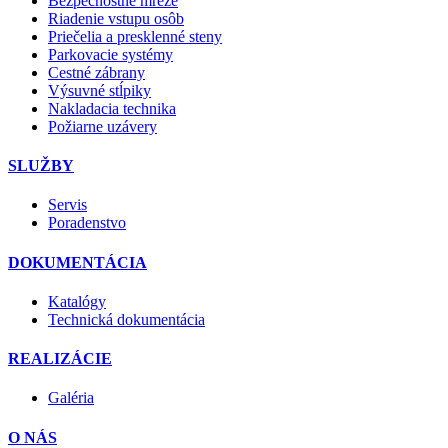
Bezpečnostné mreže
Riadenie vstupu osôb
Priečelia a presklenné steny
Parkovacie systémy
Cestné zábrany
Výsuvné stĺpiky
Nakladacia technika
Požiarne uzávery
SLUŽBY
Servis
Poradenstvo
DOKUMENTÁCIA
Katalógy
Technická dokumentácia
REALIZÁCIE
Galéria
O NÁS