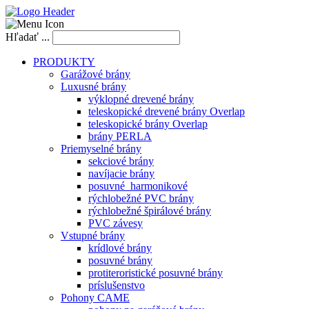
Hľadať ...
PRODUKTY
Garážové brány
Luxusné brány
výklopné drevené brány
teleskopické drevené brány Overlap
teleskopické brány Overlap
brány PERLA
Priemyselné brány
sekciové brány
navíjacie brány
posuvné_harmonikové
rýchlobežné PVC brány
rýchlobežné špirálové brány
PVC závesy
Vstupné brány
krídlové brány
posuvné brány
protiteroristické posuvné brány
príslušenstvo
Pohony CAME