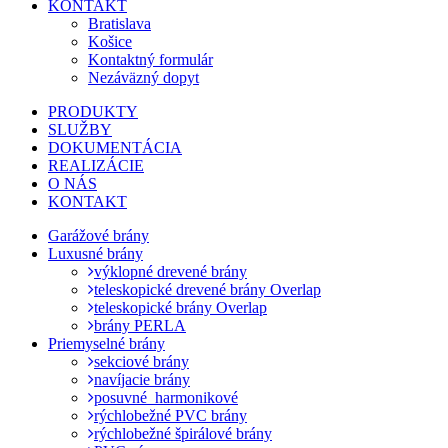
KONTAKT
Bratislava
Košice
Kontaktný formulár
Nezáväzný dopyt
PRODUKTY
SLUŽBY
DOKUMENTÁCIA
REALIZÁCIE
O NÁS
KONTAKT
Garážové brány
Luxusné brány
výklopné drevené brány
teleskopické drevené brány Overlap
teleskopické brány Overlap
brány PERLA
Priemyselné brány
sekciové brány
navíjacie brány
posuvné_harmonikové
rýchlobežné PVC brány
rýchlobežné špirálové brány