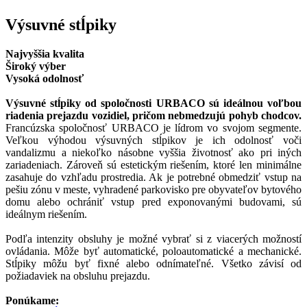
Výsuvné stĺpiky
Najvyššia kvalita
Široký výber
Vysoká odolnosť
Výsuvné stĺpiky od spoločnosti URBACO sú ideálnou voľbou
riadenia prejazdu vozidiel, pričom nebmedzujú pohyb chodcov.
Francúzska spoločnosť URBACO je lídrom vo svojom segmente.
Veľkou výhodou výsuvných stĺpikov je ich odolnosť voči
vandalizmu a niekoľko násobne vyššia životnosť ako pri iných
zariadeniach. Zároveň sú estetickým riešením, ktoré len minimálne
zasahuje do vzhľadu prostredia. Ak je potrebné obmedziť vstup na
pešiu zónu v meste, vyhradené parkovisko pre obyvateľov bytového
domu alebo ochrániť vstup pred exponovanými budovami, sú
ideálnym riešením.
Podľa intenzity obsluhy je možné vybrať si z viacerých možností
ovládania. Môže byť automatické, poloautomatické a mechanické.
Stĺpiky môžu byť fixné alebo odnímateľné. Všetko závisí od
požiadaviek na obsluhu prejazdu.
Ponúkame: