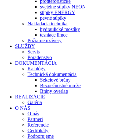
protiteroristické
svetelné stĺpiky NEON
stĺpiky ENERGY
pevné stĺpiky
Nakladacia technika
hydraulické mostíky
tesniace límce
Požiarne uzávery
SLUŽBY
Servis
Poradenstvo
DOKUMENTÁCIA
Katalógy
Technická dokumentácia
Sekciové brány
Bezpečnostné mreže
Brány overlap
REALIZÁCIE
Galéria
O NÁS
O nás
Partneri
Referencie
Certifikáty
Podporujeme