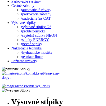
Parkovacie systémy
Cestné zábrany
automatické závory
parkovacie zábrany
padacia reťaz CAT
Výsuvné stĺpiky
výsuvné stĺpiky G6
protiteroristické
svetelné stĺpiky NEON
stĺpiky ENERGY
pevné stĺpiky
Nakladacia technika
hydraulické mostíky
tesniace límce
Požiarne uzávery
Nezáväzný
dopyt
Servis
Výsuvné stĺpiky