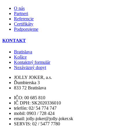
O nás
Partneri
Referencie
Certifikáty
Podporujeme
KONTAKT
Bratislava
Košice
Kontaktný formulár
Nezáväzný dopyt
JOLLY JOKER, a.s.
Ďumbierska 3
833 72 Bratislava
IČO: 00 685 810
IČ DPH: SK2020336010
telefón: 02/ 54 774 747
mobil: 0903 / 728 424
email: jolly-joker@jolly-joker.sk
SERVIS: 02 / 5477 7780