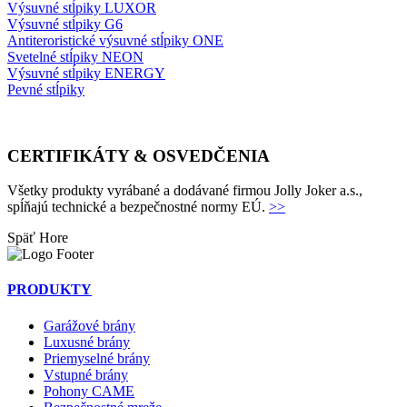
Výsuvné stĺpiky LUXOR
Výsuvné stĺpiky G6
Antiteroristické výsuvné stĺpiky ONE
Svetelné stĺpiky NEON
Výsuvné stĺpiky ENERGY
Pevné stĺpiky
CERTIFIKÁTY & OSVEDČENIA
Všetky produkty vyrábané a dodávané firmou Jolly Joker a.s.,
spĺňajú technické a bezpečnostné normy EÚ.
>>
Späť
Hore
PRODUKTY
Garážové brány
Luxusné brány
Priemyselné brány
Vstupné brány
Pohony CAME