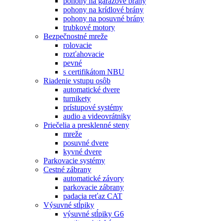
pohony na garážové brány
pohony na krídlové brány
pohony na posuvné brány
trubkové motory
Bezpečnostné mreže
rolovacie
rozťahovacie
pevné
s certifikátom NBU
Riadenie vstupu osôb
automatické dvere
turnikety
prístupové systémy
audio a videovrátniky
Priečelia a presklenné steny
mreže
posuvné dvere
kyvné dvere
Parkovacie systémy
Cestné zábrany
automatické závory
parkovacie zábrany
padacia reťaz CAT
Výsuvné stĺpiky
výsuvné stĺpiky G6