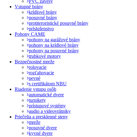
PVC závesy
Vstupné brány
krídlové brány
posuvné brány
protiteroristické posuvné brány
príslušenstvo
Pohony CAME
pohony na garážové brány
pohony na krídlové brány
pohony na posuvné brány
trubkové motory
Bezpečnostné mreže
rolovacie
rozťahovacie
pevné
s certifikátom NBU
Riadenie vstupu osôb
automatické dvere
turnikety
prístupové systémy
audio a videovrátniky
Priečelia a presklenné steny
mreže
posuvné dvere
kyvné dvere