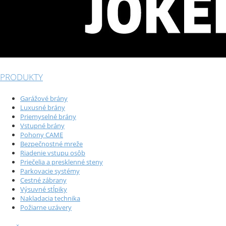
PRODUKTY
Garážové brány
Luxusné brány
Priemyselné brány
Vstupné brány
Pohony CAME
Bezpečnostné mreže
Riadenie vstupu osôb
Priečelia a presklenné steny
Parkovacie systémy
Cestné zábrany
Výsuvné stĺpiky
Nakladacia technika
Požiarne uzávery