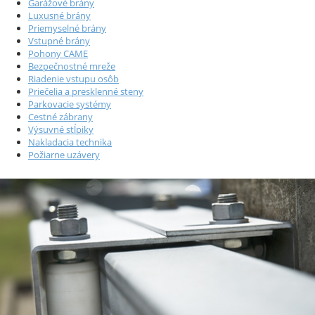
Garážové brány
Luxusné brány
Priemyselné brány
Vstupné brány
Pohony CAME
Bezpečnostné mreže
Riadenie vstupu osôb
Priečelia a presklenné steny
Parkovacie systémy
Cestné zábrany
Výsuvné stĺpiky
Nakladacia technika
Požiarne uzávery