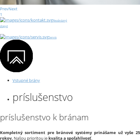
Prev
Next
1
Nezáväzný
dopyt
Servis
Vstupné brány
príslušenstvo
príslušenstvo k bránam
Kompletný sortiment pre bránové systémy prinášame už vyše 25
rokov.
Našou prioritou je
kvalita a spoľahlivosť
.