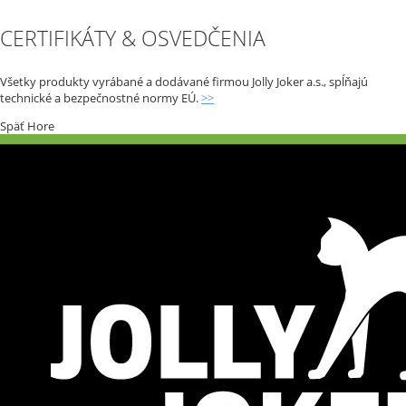
CERTIFIKÁTY & OSVEDČENIA
Všetky produkty vyrábané a dodávané firmou Jolly Joker a.s., spĺňajú
technické a bezpečnostné normy EÚ.
>>
Späť
Hore