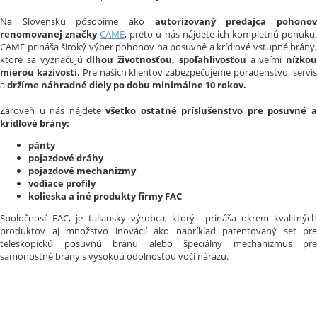
Na Slovensku pôsobíme ako
autorizovaný predajca pohonov
renomovanej značky
CAME
, preto u nás nájdete ich kompletnú ponuku
CAME prináša široký výber pohonov na posuvné a krídlové vstupné brány,
ktoré sa vyznačujú
dlhou životnosťou, spoľahlivosťou
a veľmi
nízkou
mierou kazivosti.
Pre našich klientov zabezpečujeme poradenstvo, servi
a
držíme náhradné diely po dobu minimálne 10 rokov.
Zároveň u nás nájdete
všetko ostatné príslušenstvo pre posuvné 
krídlové brány:
pánty
pojazdové dráhy
pojazdové mechanizmy
vodiace profily
kolieska a iné produkty firmy FAC
Spoločnosť FAC, je taliansky výrobca, ktorý prináša okrem kvalitných
produktov aj množstvo inovácií ako napríklad patentovaný set pre
teleskopickú posuvnú bránu alebo špeciálny mechanizmus pre
samonostné brány s vysokou odolnosťou voči nárazu.