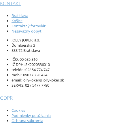
KONTAKT
Bratislava
Košice
Kontaktný formulár
Nezáväzný dopyt
JOLLY JOKER, a.s.
Ďumbierska 3
833 72 Bratislava
IČO: 00 685 810
IČ DPH: SK2020336010
telefón: 02/ 54 774 747
mobil: 0903 / 728 424
email: jolly-joker@jolly-joker.sk
SERVIS: 02 / 5477 7780
GDPR
Cookies
Podmienky používania
Ochrana súkromia