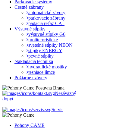
Parkovacie systémy
Cestné zábrany
automatické závory
parkovacie zábrany
padacia reťaz CAT
Výsuvné stĺpiky
výsuvné stĺpiky G6
protiteroristické
svetelné stĺpiky NEON
stĺpiky ENERGY
pevné stĺpiky
Nakladacia technika
hydraulické mostíky
tesniace límce
Požiarne uzávery
Nezáväzný
dopyt
Servis
Pohony CAME