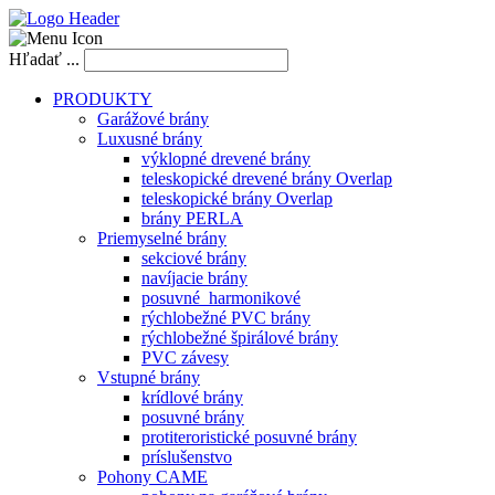
Hľadať ...
PRODUKTY
Garážové brány
Luxusné brány
výklopné drevené brány
teleskopické drevené brány Overlap
teleskopické brány Overlap
brány PERLA
Priemyselné brány
sekciové brány
navíjacie brány
posuvné_harmonikové
rýchlobežné PVC brány
rýchlobežné špirálové brány
PVC závesy
Vstupné brány
krídlové brány
posuvné brány
protiteroristické posuvné brány
príslušenstvo
Pohony CAME