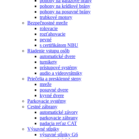
pohony na garážové brány
pohony na krídlové brány
pohony na posuvné brány
trubkové motory
Bezpečnostné mreže
rolovacie
rozťahovacie
pevné
s certifikátom NBU
Riadenie vstupu osôb
automatické dvere
turnikety
prístupové systémy
audio a videovrátniky
Priečelia a presklenné steny
mreže
posuvné dvere
kyvné dvere
Parkovacie systémy
Cestné zábrany
automatické závory
parkovacie zábrany
padacia reťaz CAT
Výsuvné stĺpiky
výsuvné stĺpiky G6