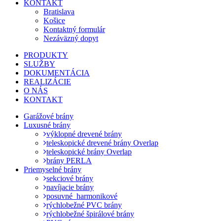
KONTAKT
Bratislava
Košice
Kontaktný formulár
Nezáväzný dopyt
PRODUKTY
SLUŽBY
DOKUMENTÁCIA
REALIZÁCIE
O NÁS
KONTAKT
Garážové brány
Luxusné brány
výklopné drevené brány
teleskopické drevené brány Overlap
teleskopické brány Overlap
brány PERLA
Priemyselné brány
sekciové brány
navíjacie brány
posuvné_harmonikové
rýchlobežné PVC brány
rýchlobežné špirálové brány