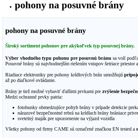
pohony na posuvné brány
pohony na posuvné brány
Široký sortiment pohonov pre akýkoľvek typ posuvnej brány.
Výber vhodného typu pohonu pre posuvnú bránu
sa volí podľa
Posuvné brány sú najvhodnejším riešením vstupov šetriace priestor
Riadiace elektroniky pre pohony krídlových brán umožňujú
pripoj
až po diaľkové ovládanie.
Brány je tiež možné vybaviť ďalšimi prvkami pre
zvýšenie bezpečn
Medzi ochranné prvky patria:
fotobunky obmedzujúce pohyb brány v prípade detekcie prek
nárazové bezpečnostné rebrá na krídlach brány brániace privre
svetelný maják pre upozornenie na výjazd vozidla
Všetky pohony od firmy CAME sú označené značkou EN tested a