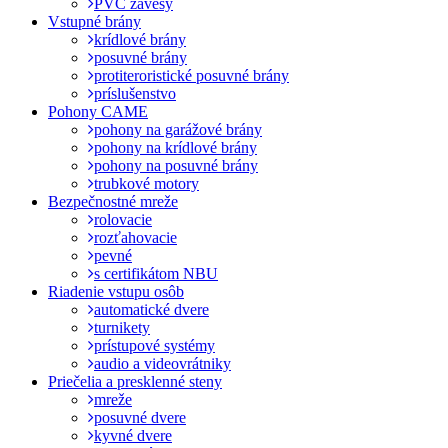
PVC závesy
Vstupné brány
krídlové brány
posuvné brány
protiteroristické posuvné brány
príslušenstvo
Pohony CAME
pohony na garážové brány
pohony na krídlové brány
pohony na posuvné brány
trubkové motory
Bezpečnostné mreže
rolovacie
rozťahovacie
pevné
s certifikátom NBU
Riadenie vstupu osôb
automatické dvere
turnikety
prístupové systémy
audio a videovrátniky
Priečelia a presklenné steny
mreže
posuvné dvere
kyvné dvere