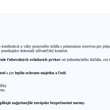
 konštrukcie a váhy posuvného krídla s primeranou rezervou pre príp
 a ponúkajúce dokonalý užívateľský komfort.
enie ľubovolných ovládacích prvkov
od jednoduchého tlačidla, cez
osti
a pre
lepšiu ochranu majetku a ľudí
.
ážky
tiu
spĺňajú najprísnejšie európske bezpečnostné normy.