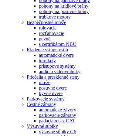
pohony na garážové brány
pohony na krídlové brány
pohony na posuvné brány
trubkové motory
Bezpečnostné mreže
rolovacie
rozťahovacie
pevné
s certifikátom NBU
Riadenie vstupu osôb
automatické dvere
turnikety
prístupové systémy
audio a videovrátniky
Priečelia a presklenné steny
mreže
posuvné dvere
kyvné dvere
Parkovacie systémy
Cestné zábrany
automatické závory
parkovacie zábrany
padacia reťaz CAT
Výsuvné stĺpiky
výsuvné stĺpiky G6