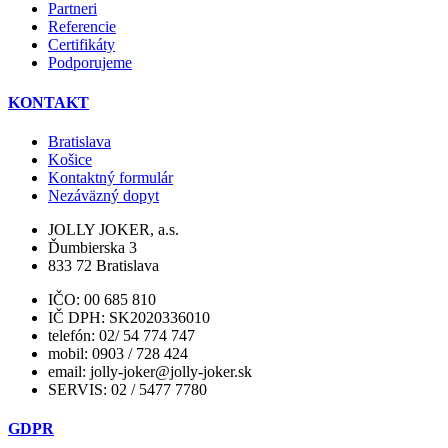
Partneri
Referencie
Certifikáty
Podporujeme
KONTAKT
Bratislava
Košice
Kontaktný formulár
Nezáväzný dopyt
JOLLY JOKER, a.s.
Ďumbierska 3
833 72 Bratislava
IČO: 00 685 810
IČ DPH: SK2020336010
telefón: 02/ 54 774 747
mobil: 0903 / 728 424
email: jolly-joker@jolly-joker.sk
SERVIS: 02 / 5477 7780
GDPR