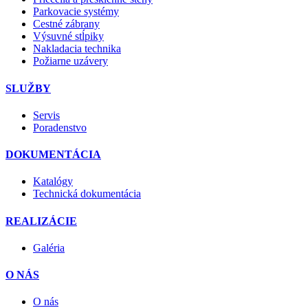
Parkovacie systémy
Cestné zábrany
Výsuvné stĺpiky
Nakladacia technika
Požiarne uzávery
SLUŽBY
Servis
Poradenstvo
DOKUMENTÁCIA
Katalógy
Technická dokumentácia
REALIZÁCIE
Galéria
O NÁS
O nás