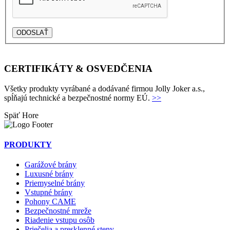
ODOSLAŤ
CERTIFIKÁTY & OSVEDČENIA
Všetky produkty vyrábané a dodávané firmou Jolly Joker a.s.,
spĺňajú technické a bezpečnostné normy EÚ.
>>
Späť
Hore
PRODUKTY
Garážové brány
Luxusné brány
Priemyselné brány
Vstupné brány
Pohony CAME
Bezpečnostné mreže
Riadenie vstupu osôb
Priečelia a presklenné steny