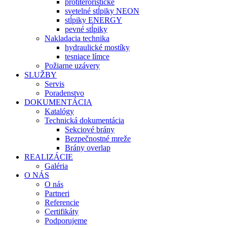
protiteroristické
svetelné stĺpiky NEON
stĺpiky ENERGY
pevné stĺpiky
Nakladacia technika
hydraulické mostíky
tesniace límce
Požiarne uzávery
SLUŽBY
Servis
Poradenstvo
DOKUMENTÁCIA
Katalógy
Technická dokumentácia
Sekciové brány
Bezpečnostné mreže
Brány overlap
REALIZÁCIE
Galéria
O NÁS
O nás
Partneri
Referencie
Certifikáty
Podporujeme