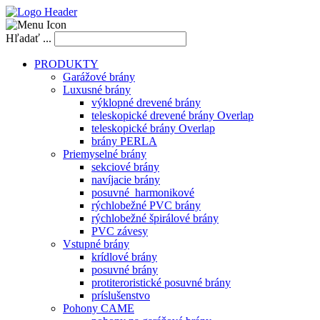
Hľadať ...
PRODUKTY
Garážové brány
Luxusné brány
výklopné drevené brány
teleskopické drevené brány Overlap
teleskopické brány Overlap
brány PERLA
Priemyselné brány
sekciové brány
navíjacie brány
posuvné_harmonikové
rýchlobežné PVC brány
rýchlobežné špirálové brány
PVC závesy
Vstupné brány
krídlové brány
posuvné brány
protiteroristické posuvné brány
príslušenstvo
Pohony CAME