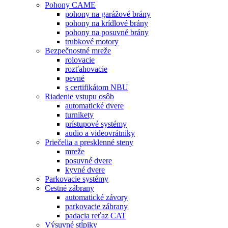
Pohony CAME
pohony na garážové brány
pohony na krídlové brány
pohony na posuvné brány
trubkové motory
Bezpečnostné mreže
rolovacie
rozťahovacie
pevné
s certifikátom NBU
Riadenie vstupu osôb
automatické dvere
turnikety
prístupové systémy
audio a videovrátniky
Priečelia a presklenné steny
mreže
posuvné dvere
kyvné dvere
Parkovacie systémy
Cestné zábrany
automatické závory
parkovacie zábrany
padacia reťaz CAT
Výsuvné stĺpiky