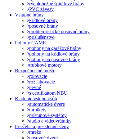
rýchlobežné špirálové brány
PVC závesy
Vstupné brány
krídlové brány
posuvné brány
protiteroristické posuvné brány
príslušenstvo
Pohony CAME
pohony na garážové brány
pohony na krídlové brány
pohony na posuvné brány
trubkové motory
Bezpečnostné mreže
rolovacie
rozťahovacie
pevné
s certifikátom NBU
Riadenie vstupu osôb
automatické dvere
turnikety
prístupové systémy
audio a videovrátniky
Priečelia a presklenné steny
mreže
posuvné dvere