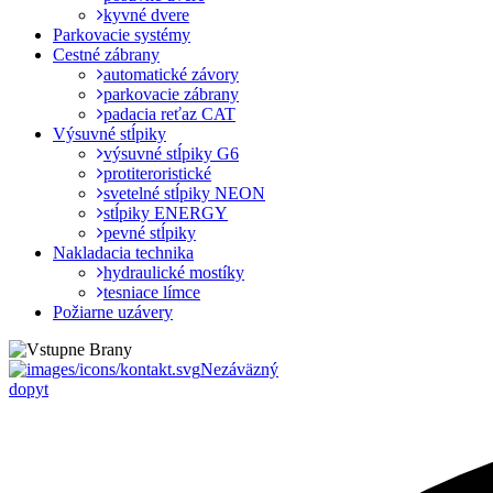
kyvné dvere
Parkovacie systémy
Cestné zábrany
automatické závory
parkovacie zábrany
padacia reťaz CAT
Výsuvné stĺpiky
výsuvné stĺpiky G6
protiteroristické
svetelné stĺpiky NEON
stĺpiky ENERGY
pevné stĺpiky
Nakladacia technika
hydraulické mostíky
tesniace límce
Požiarne uzávery
Nezáväzný
dopyt