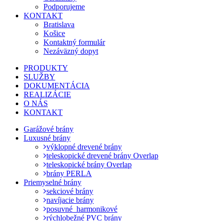
Podporujeme
KONTAKT
Bratislava
Košice
Kontaktný formulár
Nezáväzný dopyt
PRODUKTY
SLUŽBY
DOKUMENTÁCIA
REALIZÁCIE
O NÁS
KONTAKT
Garážové brány
Luxusné brány
výklopné drevené brány
teleskopické drevené brány Overlap
teleskopické brány Overlap
brány PERLA
Priemyselné brány
sekciové brány
navíjacie brány
posuvné_harmonikové
rýchlobežné PVC brány