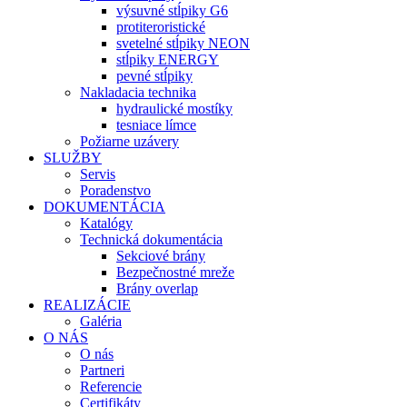
výsuvné stĺpiky G6
protiteroristické
svetelné stĺpiky NEON
stĺpiky ENERGY
pevné stĺpiky
Nakladacia technika
hydraulické mostíky
tesniace límce
Požiarne uzávery
SLUŽBY
Servis
Poradenstvo
DOKUMENTÁCIA
Katalógy
Technická dokumentácia
Sekciové brány
Bezpečnostné mreže
Brány overlap
REALIZÁCIE
Galéria
O NÁS
O nás
Partneri
Referencie
Certifikáty