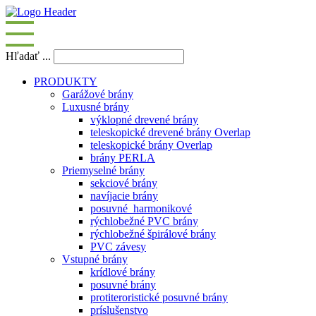
Hľadať ...
PRODUKTY
Garážové brány
Luxusné brány
výklopné drevené brány
teleskopické drevené brány Overlap
teleskopické brány Overlap
brány PERLA
Priemyselné brány
sekciové brány
navíjacie brány
posuvné_harmonikové
rýchlobežné PVC brány
rýchlobežné špirálové brány
PVC závesy
Vstupné brány
krídlové brány
posuvné brány
protiteroristické posuvné brány
príslušenstvo