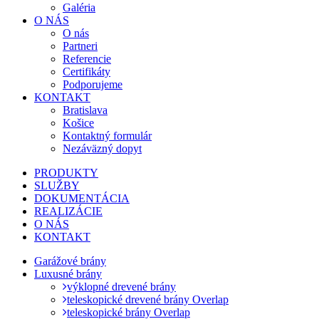
Galéria
O NÁS
O nás
Partneri
Referencie
Certifikáty
Podporujeme
KONTAKT
Bratislava
Košice
Kontaktný formulár
Nezáväzný dopyt
PRODUKTY
SLUŽBY
DOKUMENTÁCIA
REALIZÁCIE
O NÁS
KONTAKT
Garážové brány
Luxusné brány
výklopné drevené brány
teleskopické drevené brány Overlap
teleskopické brány Overlap