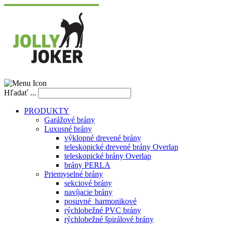
Hľadať ...
PRODUKTY
Garážové brány
Luxusné brány
výklopné drevené brány
teleskopické drevené brány Overlap
teleskopické brány Overlap
brány PERLA
Priemyselné brány
sekciové brány
navíjacie brány
posuvné_harmonikové
rýchlobežné PVC brány
rýchlobežné špirálové brány