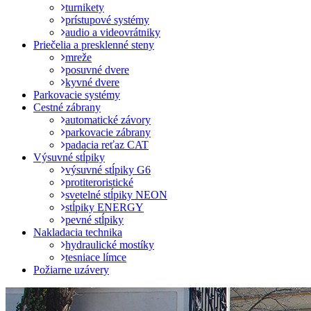
turnikety
prístupové systémy
audio a videovrátniky
Priečelia a presklenné steny
mreže
posuvné dvere
kyvné dvere
Parkovacie systémy
Cestné zábrany
automatické závory
parkovacie zábrany
padacia reťaz CAT
Výsuvné stĺpiky
výsuvné stĺpiky G6
protiteroristické
svetelné stĺpiky NEON
stĺpiky ENERGY
pevné stĺpiky
Nakladacia technika
hydraulické mostíky
tesniace límce
Požiarne uzávery