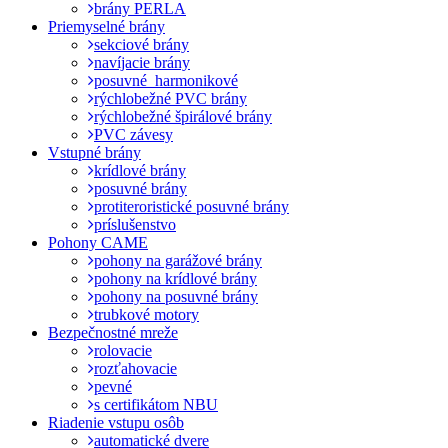
brány PERLA
Priemyselné brány
sekciové brány
navíjacie brány
posuvné_harmonikové
rýchlobežné PVC brány
rýchlobežné špirálové brány
PVC závesy
Vstupné brány
krídlové brány
posuvné brány
protiteroristické posuvné brány
príslušenstvo
Pohony CAME
pohony na garážové brány
pohony na krídlové brány
pohony na posuvné brány
trubkové motory
Bezpečnostné mreže
rolovacie
rozťahovacie
pevné
s certifikátom NBU
Riadenie vstupu osôb
automatické dvere