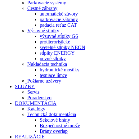
Parkovacie systémy
Cestné zábrany
automatické závory
parkovacie zábrany
padacia reťaz CAT
Výsuvné stĺpiky
výsuvné stĺpiky G6
protiteroristické
svetelné stĺpiky NEON
stĺpiky ENERGY
pevné stĺpiky
Nakladacia technika
hydraulické mostíky
tesniace límce
Požiarne uzávery
SLUŽBY
Servis
Poradenstvo
DOKUMENTÁCIA
Katalógy
Technická dokumentácia
Sekciové brány
Bezpečnostné mreže
Brány overlap
REALIZÁCIE