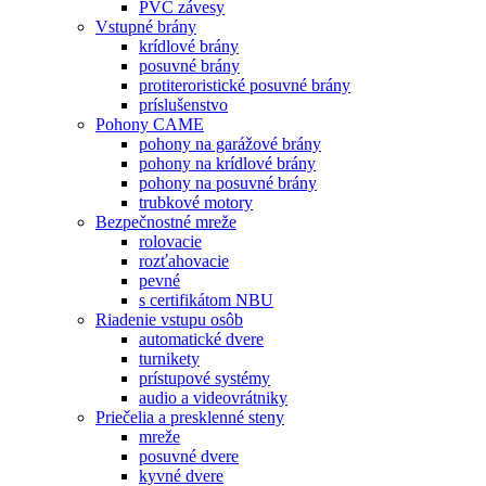
PVC závesy
Vstupné brány
krídlové brány
posuvné brány
protiteroristické posuvné brány
príslušenstvo
Pohony CAME
pohony na garážové brány
pohony na krídlové brány
pohony na posuvné brány
trubkové motory
Bezpečnostné mreže
rolovacie
rozťahovacie
pevné
s certifikátom NBU
Riadenie vstupu osôb
automatické dvere
turnikety
prístupové systémy
audio a videovrátniky
Priečelia a presklenné steny
mreže
posuvné dvere
kyvné dvere