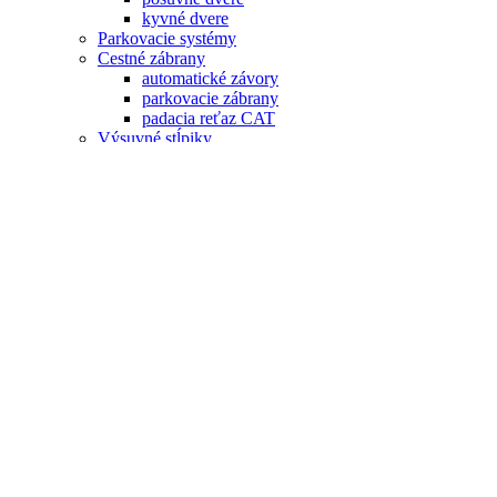
kyvné dvere
Parkovacie systémy
Cestné zábrany
automatické závory
parkovacie zábrany
padacia reťaz CAT
Výsuvné stĺpiky
výsuvné stĺpiky G6
protiteroristické
svetelné stĺpiky NEON
stĺpiky ENERGY
pevné stĺpiky
Nakladacia technika
hydraulické mostíky
tesniace límce
Požiarne uzávery
SLUŽBY
Servis
Poradenstvo
DOKUMENTÁCIA
Katalógy
Technická dokumentácia
Sekciové brány
Bezpečnostné mreže