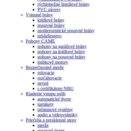
rýchlobežné špirálové brány
PVC závesy
Vstupné brány
krídlové brány
posuvné brány
protiteroristické posuvné brány
príslušenstvo
Pohony CAME
pohony na garážové brány
pohony na krídlové brány
pohony na posuvné brány
trubkové motory
Bezpečnostné mreže
rolovacie
rozťahovacie
pevné
s certifikátom NBU
Riadenie vstupu osôb
automatické dvere
turnikety
prístupové systémy
audio a videovrátniky
Priečelia a presklenné steny
mreže
posuvné dvere