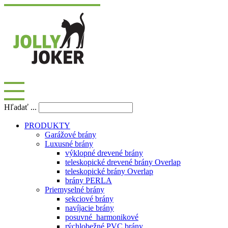
Hľadať ...
PRODUKTY
Garážové brány
Luxusné brány
výklopné drevené brány
teleskopické drevené brány Overlap
teleskopické brány Overlap
brány PERLA
Priemyselné brány
sekciové brány
navíjacie brány
posuvné_harmonikové
rýchlobežné PVC brány