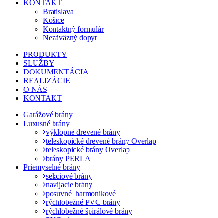
KONTAKT
Bratislava
Košice
Kontaktný formulár
Nezáväzný dopyt
PRODUKTY
SLUŽBY
DOKUMENTÁCIA
REALIZÁCIE
O NÁS
KONTAKT
Garážové brány
Luxusné brány
výklopné drevené brány
teleskopické drevené brány Overlap
teleskopické brány Overlap
brány PERLA
Priemyselné brány
sekciové brány
navíjacie brány
posuvné_harmonikové
rýchlobežné PVC brány
rýchlobežné špirálové brány