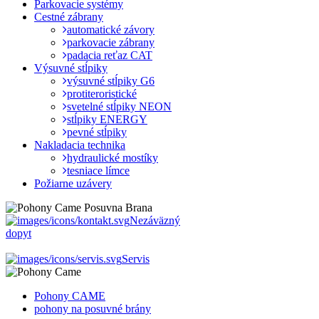
Parkovacie systémy
Cestné zábrany
automatické závory
parkovacie zábrany
padacia reťaz CAT
Výsuvné stĺpiky
výsuvné stĺpiky G6
protiteroristické
svetelné stĺpiky NEON
stĺpiky ENERGY
pevné stĺpiky
Nakladacia technika
hydraulické mostíky
tesniace límce
Požiarne uzávery
Nezáväzný
dopyt
Servis
Pohony CAME
pohony na posuvné brány