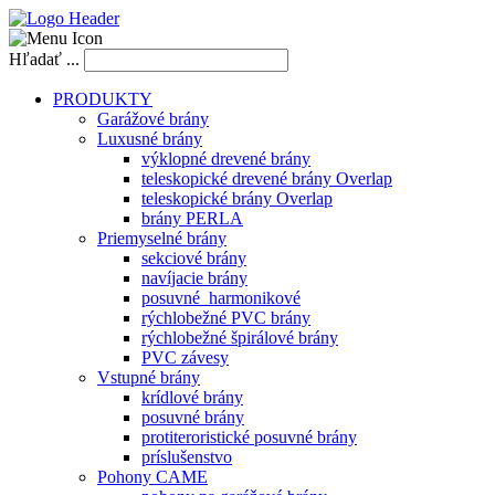
Hľadať ...
PRODUKTY
Garážové brány
Luxusné brány
výklopné drevené brány
teleskopické drevené brány Overlap
teleskopické brány Overlap
brány PERLA
Priemyselné brány
sekciové brány
navíjacie brány
posuvné_harmonikové
rýchlobežné PVC brány
rýchlobežné špirálové brány
PVC závesy
Vstupné brány
krídlové brány
posuvné brány
protiteroristické posuvné brány
príslušenstvo
Pohony CAME