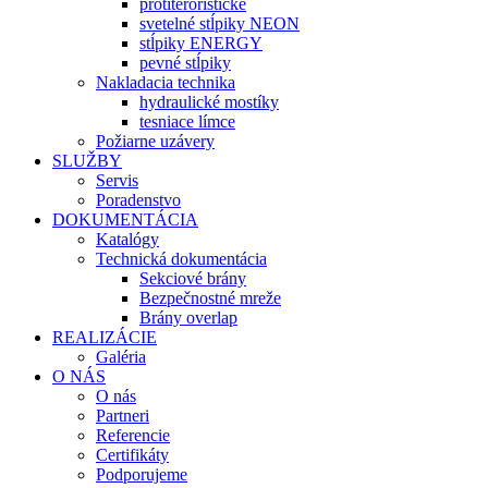
protiteroristické
svetelné stĺpiky NEON
stĺpiky ENERGY
pevné stĺpiky
Nakladacia technika
hydraulické mostíky
tesniace límce
Požiarne uzávery
SLUŽBY
Servis
Poradenstvo
DOKUMENTÁCIA
Katalógy
Technická dokumentácia
Sekciové brány
Bezpečnostné mreže
Brány overlap
REALIZÁCIE
Galéria
O NÁS
O nás
Partneri
Referencie
Certifikáty
Podporujeme