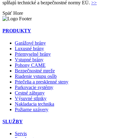
spĺňajú technické a bezpečnostné normy EÚ.
>>
Späť
Hore
PRODUKTY
Garážové brány
Luxusné brány
Priemyselné brány
Vstupné brány
Pohony CAME
Bezpečnostné mreže
Riadenie vstupu osôb
Priečelia a presklenné steny
Parkovacie systémy
Cestné zábrany
Výsuvné stĺpiky
Nakladacia technika
Požiarne uzávery
SLUŽBY
Servis