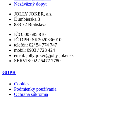
Nezáväzný dopyt
JOLLY JOKER, a.s.
Ďumbierska 3
833 72 Bratislava
IČO: 00 685 810
IČ DPH: SK2020336010
telefón: 02/ 54 774 747
mobil: 0903 / 728 424
email: jolly-joker@jolly-joker.sk
SERVIS: 02 / 5477 7780
GDPR
Cookies
Podmienky používania
Ochrana súkromia