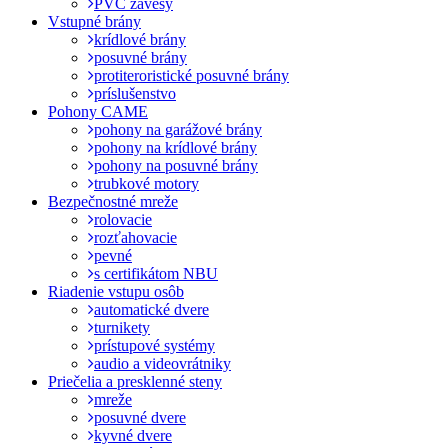
PVC závesy
Vstupné brány
krídlové brány
posuvné brány
protiteroristické posuvné brány
príslušenstvo
Pohony CAME
pohony na garážové brány
pohony na krídlové brány
pohony na posuvné brány
trubkové motory
Bezpečnostné mreže
rolovacie
rozťahovacie
pevné
s certifikátom NBU
Riadenie vstupu osôb
automatické dvere
turnikety
prístupové systémy
audio a videovrátniky
Priečelia a presklenné steny
mreže
posuvné dvere
kyvné dvere