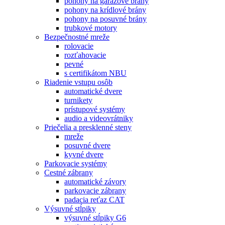
pohony na garážové brány
pohony na krídlové brány
pohony na posuvné brány
trubkové motory
Bezpečnostné mreže
rolovacie
rozťahovacie
pevné
s certifikátom NBU
Riadenie vstupu osôb
automatické dvere
turnikety
prístupové systémy
audio a videovrátniky
Priečelia a presklenné steny
mreže
posuvné dvere
kyvné dvere
Parkovacie systémy
Cestné zábrany
automatické závory
parkovacie zábrany
padacia reťaz CAT
Výsuvné stĺpiky
výsuvné stĺpiky G6