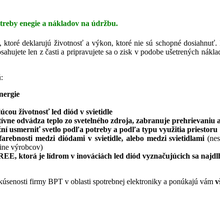
potreby enegie a nákladov na údržbu.
, ktoré deklarujú životnosť a výkon, ktoré nie sú schopné dosiahnuť. 
sahujete len z časti a pripravujete sa o zisk v podobe ušetrených nákla
:
nergie
ou životnosť led diód v svietidle
tívne odvádza teplo zo svetelného zdroja, zabranuje prehrievaniu a 
žní usmerniť svetlo podľa potreby a podľa typu využitia priestoru
arebnosti medzi diódami v svietidle, alebo medzi svietidlami
(ne
šine výrobcov)
REE, ktorá je lídrom v inováciách led diód vyznačujúcich sa najd
skúsenosti firmy BPT v oblasti spotrebnej elektroniky a ponúkajú vám
v