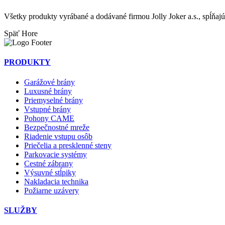
Všetky produkty vyrábané a dodávané firmou Jolly Joker a.s., spĺňa
Späť
Hore
PRODUKTY
Garážové brány
Luxusné brány
Priemyselné brány
Vstupné brány
Pohony CAME
Bezpečnostné mreže
Riadenie vstupu osôb
Priečelia a presklenné steny
Parkovacie systémy
Cestné zábrany
Výsuvné stĺpiky
Nakladacia technika
Požiarne uzávery
SLUŽBY