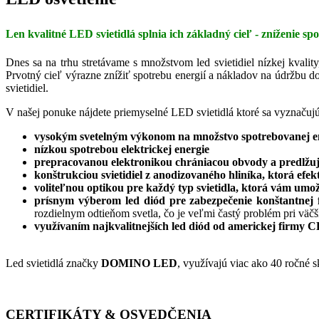
Len kvalitné LED svietidlá splnia ich základný cieľ - zníženie s
Dnes sa na trhu stretávame s množstvom led svietidiel nízkej kvality
Prvotný cieľ výrazne znížiť spotrebu energií a nákladov na údržbu do
svietidiel.
V našej ponuke nájdete priemyselné LED svietidlá ktoré sa vyznačujú
vysokým svetelným výkonom na množstvo spotrebovanej e
nízkou spotrebou elektrickej energie
prepracovanou elektronikou chrániacou obvody a predlžujúc
konštrukciou svietidiel z anodizovaného hliníka, ktorá efek
voliteľnou optikou pre každý typ svietidla, ktorá vám umo
prísnym výberom led diód pre zabezpečenie konštantnej f
rozdielnym odtieňom svetla, čo je veľmi častý problém pri väč
využívaním najkvalitnejších led diód od americkej firmy C
Led svietidlá značky
DOMINO LED
, využívajú viac ako 40 ročné 
CERTIFIKÁTY & OSVEDČENIA