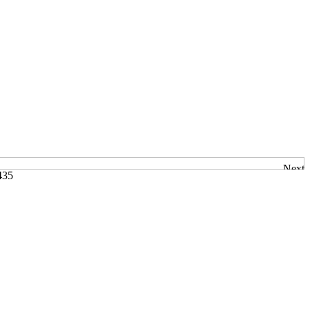
Next
4
35