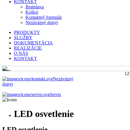
KONTAKT
Bratislava
Košice
Kontaktný formulár
Nezáväzný dopyt
PRODUKTY
SLUŽBY
DOKUMENTÁCIA
REALIZÁCIE
O NÁS
KONTAKT
Prev
1
2
Nezáväzný
dopyt
Servis
LED osvetlenie
LED osvetlenie