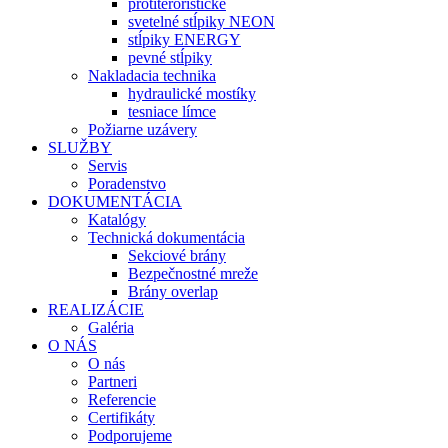
protiteroristické
svetelné stĺpiky NEON
stĺpiky ENERGY
pevné stĺpiky
Nakladacia technika
hydraulické mostíky
tesniace límce
Požiarne uzávery
SLUŽBY
Servis
Poradenstvo
DOKUMENTÁCIA
Katalógy
Technická dokumentácia
Sekciové brány
Bezpečnostné mreže
Brány overlap
REALIZÁCIE
Galéria
O NÁS
O nás
Partneri
Referencie
Certifikáty
Podporujeme