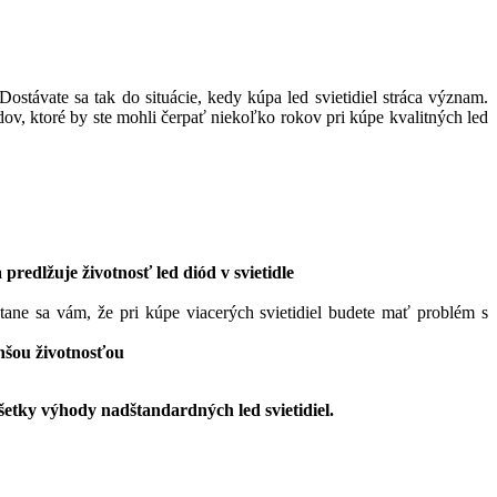
Dostávate sa tak do situácie, kedy kúpa led svietidiel stráca význam.
dov, ktoré by ste mohli čerpať niekoľko rokov pri kúpe kvalitných led
predlžuje životnosť led diód v svietidle
stane sa vám, že pri kúpe viacerých svietidiel budete mať problém s
lhšou životnosťou
šetky výhody nadštandardných led svietidiel.