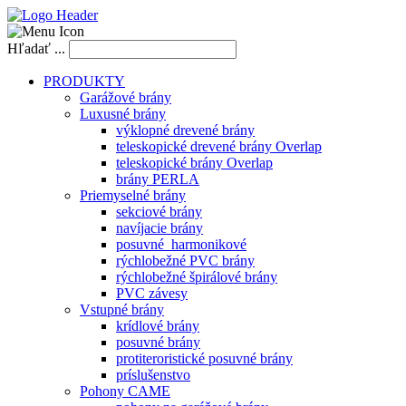
Hľadať ...
PRODUKTY
Garážové brány
Luxusné brány
výklopné drevené brány
teleskopické drevené brány Overlap
teleskopické brány Overlap
brány PERLA
Priemyselné brány
sekciové brány
navíjacie brány
posuvné_harmonikové
rýchlobežné PVC brány
rýchlobežné špirálové brány
PVC závesy
Vstupné brány
krídlové brány
posuvné brány
protiteroristické posuvné brány
príslušenstvo
Pohony CAME