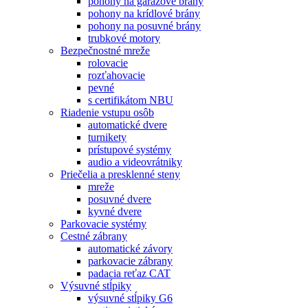
pohony na garážové brány
pohony na krídlové brány
pohony na posuvné brány
trubkové motory
Bezpečnostné mreže
rolovacie
rozťahovacie
pevné
s certifikátom NBU
Riadenie vstupu osôb
automatické dvere
turnikety
prístupové systémy
audio a videovrátniky
Priečelia a presklenné steny
mreže
posuvné dvere
kyvné dvere
Parkovacie systémy
Cestné zábrany
automatické závory
parkovacie zábrany
padacia reťaz CAT
Výsuvné stĺpiky
výsuvné stĺpiky G6